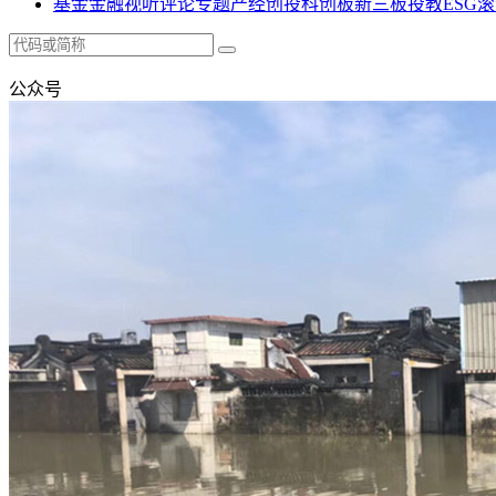
基金
金融
视听
评论
专题
产经
创投
科创板
新三板
投教
ESG
滚
公众号