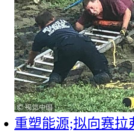
重塑能源;拟向赛拉