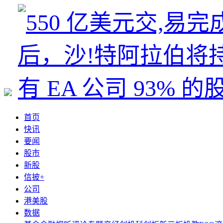
首页
快讯
要闻
股市
新股
信披+
公司
港美股
数据