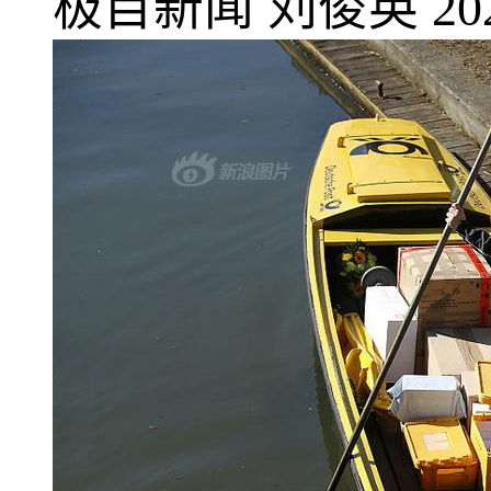
极目新闻
刘俊英
20