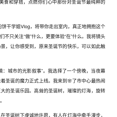
Y、美食和穿搭，点燃你们心中那份对圣诞节最纯粹的
2的饼干学姐Vlog，将带你走出室内，真正地拥抱这个
不只关注“做”什么，更要体验“在”什么。我将镜头
场景，让你感受到，原来圣诞节的快乐，可以如此触
奇境：城市的光影叙事”。我选择了一个傍晚，当夜幕
着圣诞的魔力正式上线。我来到🌸了市中心最热闹
巨大的圣诞乐园。高耸的圣诞树，璀璨的灯海，旋转
。
人在圣诞树下虔诚地许愿，有人在灯海中牵手漫步，