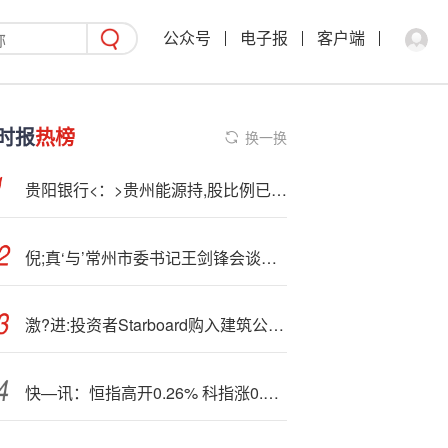
公众号
电子报
客户端
时报
热榜
换一换
贵阳银行<：>贵州能源持,股比例已升至5.49%
倪;真‘与’常州市委书记王剑锋会谈并见证签署全面战略合作协议
激?进:投资者Starboard购入建筑公司Fluor近5%股份
快—讯：恒指高开0.26% 科指涨0.24% 内房股普涨 稳定币概念活跃