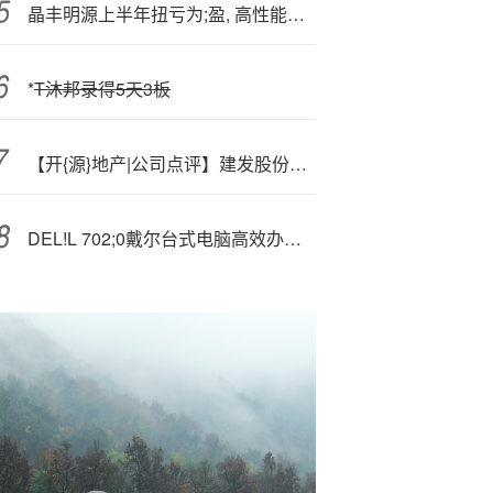
晶丰明源上半年扭亏为;盈, 高性能计算电源芯片收入猛增420%
*
T沐邦录得5天3板
【开{源}地产|公司点评】建发股份：营收利润同比收缩，回款比例保持高位
DEL!L 702;0戴尔台式电脑高效办公伙伴优惠价