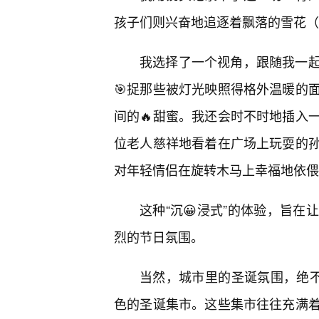
孩子们则兴奋地追逐着飘落的雪花（
我选择了一个视角，跟随我一
🎯捉那些被灯光映照得格外温暖的
间的🔥甜蜜。我还会时不时地插入
位老人慈祥地看着在广场上玩耍的
对年轻情侣在旋转木马上幸福地依偎
这种“沉😀浸式”的体验，旨
烈的节日氛围。
当然，城市里的圣诞氛围，绝不
色的圣诞集市。这些集市往往充满