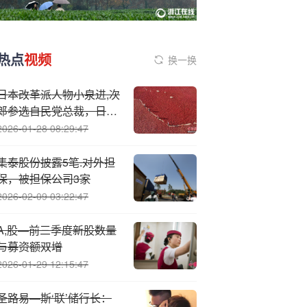
热点
视频
换一换
日本改革派人物小泉进,次
郎参选自民党总裁，日元
汇率走强
2026-01-28 08:29:47
集泰股份披露5笔.对外担
保，被担保公司3家
2026-02-09 03:22:47
A,股—前三季度新股数量
与募资额双增
2026-01-29 12:15:47
圣路易—斯‘联’储行长：